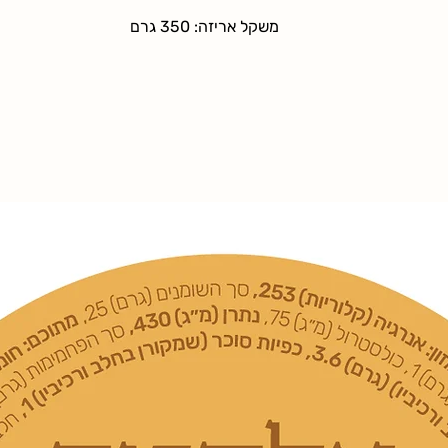
 סופית בהתאם לסכום
(מתקלקלים או מתכלים) ניתן להחזיר תוך 14 יום מקבלתם
ך שככל שסכום הקניה
משקל אריזה: 350 גרם
חוק.
 סיבה שהיא ולרבות בשל חוסר
ויב החשבון בדמי משלוח
ימים מיום ביצוע העסקה. ביטול
הר כי לקוח שתואם עמו
אתר (באמצעות ערוץ
יחויב בדמי משלוח
שלוח בהם חויב (אם
לקוח רשאי לבטל הזמנה ו/או לשנות אותה לכל המאוחר עד 5
 וזאת גם אם המשלוח
ההזמנה
דמי משלוח. לעיתים
שלוחים חיצוני אשר
קה של אלקטה. במידה
נותן שירותי
לקוח לצורך ביטול
 הספקים לא יהיו
ו לאי-אספקה שנגרמו
 בשליטתם.