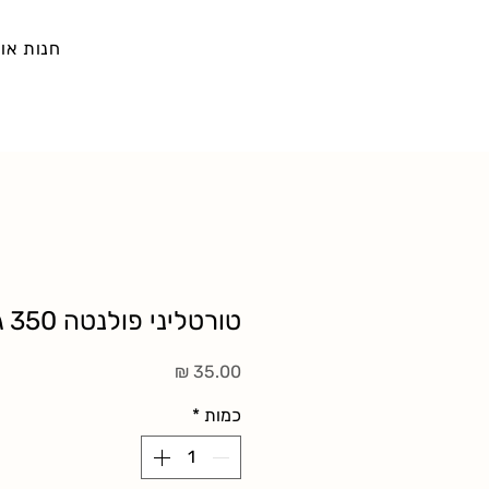
חנות אונ
טורטליני פולנטה 350 גר׳
מחיר
כמות
*