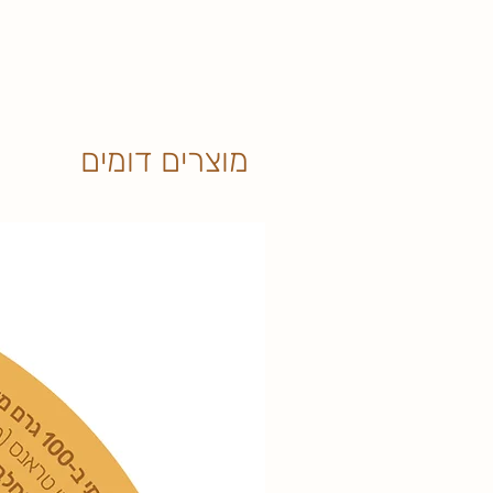
0 שח בלבד (חינם). דמי המשלוח יקבעו
הקניה לתשלום ביום אספקת המוצרים, כ
באריזה המקורית ו/או בהתאם להוראות ה
בפועל יפחת מ- 500 ש"ח מכל
במוצרים ו/או קיומם של מבצעים וכד', יח
- ניתן לבטל הזמנה עד 14 
בסך 30 שח בנוסף לסכום הקניה. מוב
הזמנה יעשה באמצעות בטלפון למוקד, ב
משלוח ולא היה בביתו במועד שתואם עמו, 
"צור קשר") ובאמצעות וואטסאפ בטלפון 054-9652653.
מלאים בגין משלוח חוזר, בנוסף לדמי המ
מוצרים דומים
חויב), בהתאם לתעריפים הקבועים באתר,
שעות לפני מועד האספקה המתוכנן של 
המקורי הינו ללא דמי משלוח או בהטבה ב
האספקה לבית הלקוח תתבצע ע"י שירות מ
אזורי האספקה שלו שונים מאזורי האספ
וההזמנה בוצעה מחוץ לאזורי האספקה של 
המשלוחים, ספק המוצרים ייצור קשר עם ה
ההזמנה וזיכוי הלקוח בגינה. אלקטה ו/או
אחראים כל איחור או עיכוב באספקה ו/א
כתוצאה מכוח עליון ו/או מאירועים שאינם