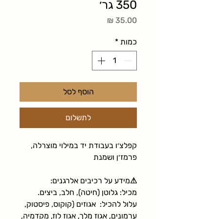
350 גר׳
מחיר
כמות
*
הוסף לסל
לתשלום
קפלצ׳ו בעבודת יד במילוי מוצרלה,
פרמז׳ן ושמנת
⚠︎מידע על רכיבים אלרגנים:
מכיל: גלוטן (חיטה), חלב, ביצים.
עלול להכיל: אגוזים (קוקוס, פיסטוק,
ערמונים, אגוז מלך, אגוז לוז, מקדמיה,