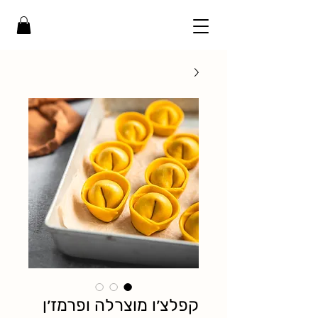
קפלצ׳ו מוצרלה ופרמז׳ן