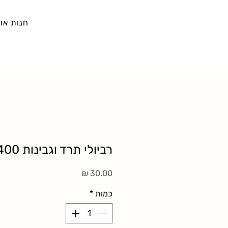
חנות אונ
רביולי תרד וגבינות 400 גר׳
מחיר
כמות
*