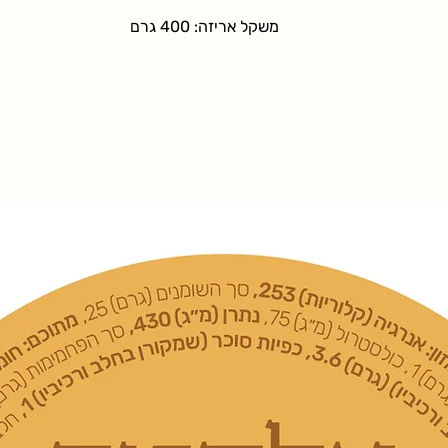
 סופית בהתאם לסכום
(מתקלקלים או מתכלים) ניתן להחזיר תוך 14 יום מקבלתם
ך שככל שסכום הקניה
משקל אריזה: 400 גרם
חוק.
 סיבה שהיא ולרבות בשל חוסר
ויב החשבון בדמי משלוח
ימים מיום ביצוע העסקה. ביטול
הר כי לקוח שתואם עמו
אתר (באמצעות ערוץ
יחויב בדמי משלוח
שלוח בהם חויב (אם
לקוח רשאי לבטל הזמנה ו/או לשנות אותה לכל המאוחר עד 5
 וזאת גם אם המשלוח
ההזמנה
דמי משלוח. לעיתים
שלוחים חיצוני אשר
קה של אלקטה. במידה
נותן שירותי
לקוח לצורך ביטול
 הספקים לא יהיו
ו לאי-אספקה שנגרמו
 בשליטתם.