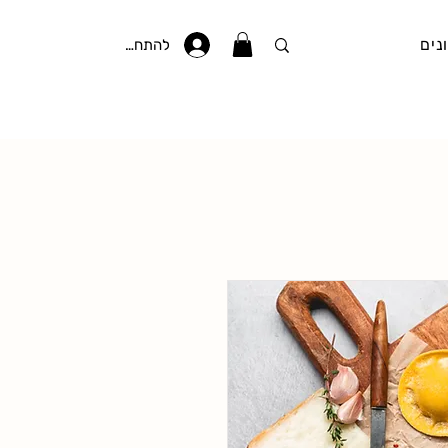
נים
להתחברות