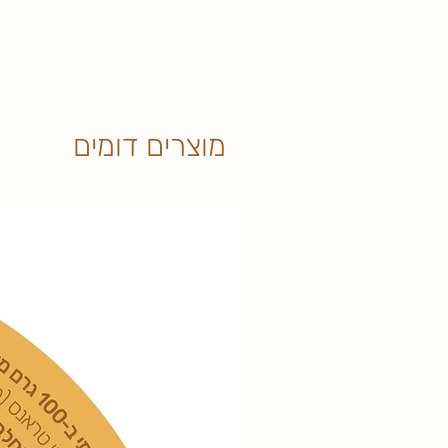
0 שח בלבד (חינם). דמי המשלוח יקבעו
הקניה לתשלום ביום אספקת המוצרים, כ
באריזה המקורית ו/או בהתאם להוראות ה
בפועל יפחת מ- 500 ש"ח מכל
במוצרים ו/או קיומם של מבצעים וכד', יח
- ניתן לבטל הזמנה עד 14 
בסך 30 שח בנוסף לסכום הקניה. מוב
הזמנה יעשה באמצעות בטלפון למוקד, ב
משלוח ולא היה בביתו במועד שתואם עמו, 
"צור קשר") ובאמצעות וואטסאפ בטלפון 054-9652653.
מלאים בגין משלוח חוזר, בנוסף לדמי המ
מוצרים דומים
חויב), בהתאם לתעריפים הקבועים באתר,
שעות לפני מועד האספקה המתוכנן של 
המקורי הינו ללא דמי משלוח או בהטבה ב
האספקה לבית הלקוח תתבצע ע"י שירות מ
אזורי האספקה שלו שונים מאזורי האספ
וההזמנה בוצעה מחוץ לאזורי האספקה של 
המשלוחים, ספק המוצרים ייצור קשר עם ה
ההזמנה וזיכוי הלקוח בגינה. אלקטה ו/או
אחראים כל איחור או עיכוב באספקה ו/א
כתוצאה מכוח עליון ו/או מאירועים שאינם